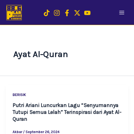
Skip
to
content
Ayat Al-Quran
BERISIK
Putri Ariani Luncurkan Lagu “Senyumannya
Tutupi Semua Lelah” Terinspirasi dari Ayat Al-
Quran
Akbar
/
September 26, 2024