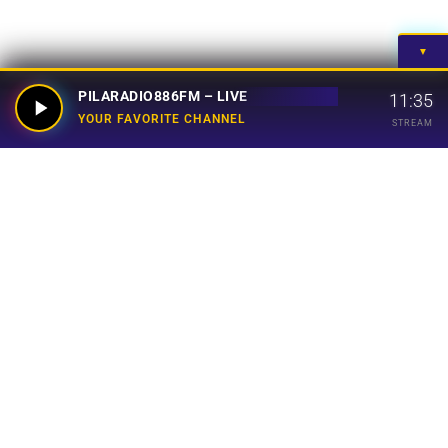
▼
PILARADIO886FM – LIVE
11:35
YOUR FAVORITE CHANNEL
STREAM
Your Favorite Channel
Links
Home