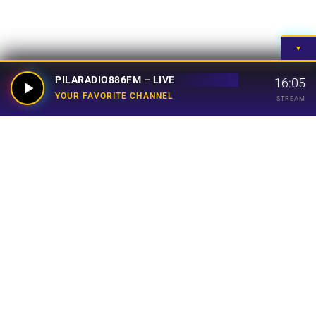
▼
PILARADIO886FM – LIVE
16:05
YOUR FAVORITE CHANNEL
STREAM
Your Favorite Channel
Links