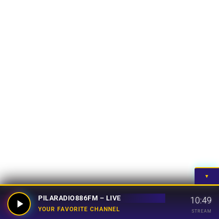
▼
PILARADIO886FM – LIVE
10:49
YOUR FAVORITE CHANNEL
STREAM