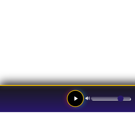
🔊
Links
Hom