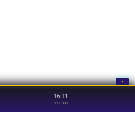
▼
16:11
STREAM