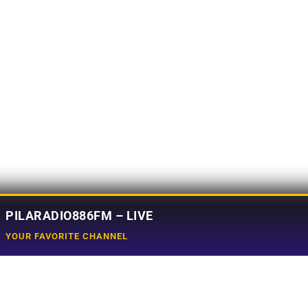
PILARADIO886FM – LIVE
YOUR FAVORITE CHANNEL
Social Media
e
Tiktok