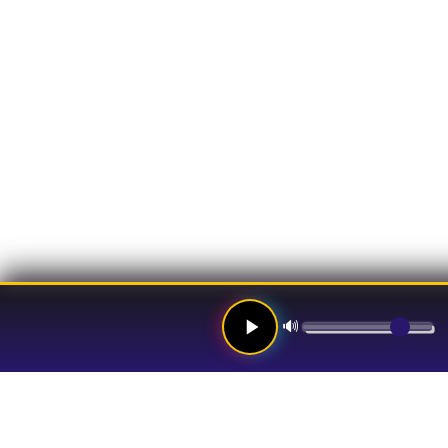
🔊
Links
Hom