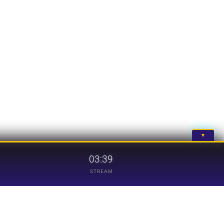
▼
03:39
STREAM