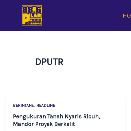
Skip
to
H
content
DPUTR
,
BERINTANs
HEADLINE
Pengukuran Tanah Nyaris Ricuh,
Mandor Proyek Berkelit