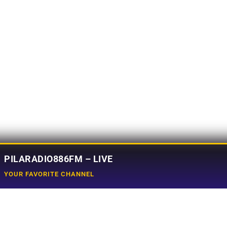
PILARADIO886FM – LIVE
YOUR FAVORITE CHANNEL
Social Media
e
Tiktok