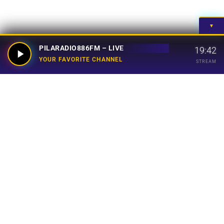
▼
PILARADIO886FM – LIVE
19:42
YOUR FAVORITE CHANNEL
STREAM
Your Favorite Channel
Links
Home