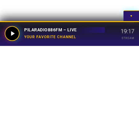
▼
PILARADIO886FM – LIVE
19:17
YOUR FAVORITE CHANNEL
STREAM
Your Favorite Channel
Links
Home