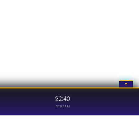
▼
22:40
STREAM