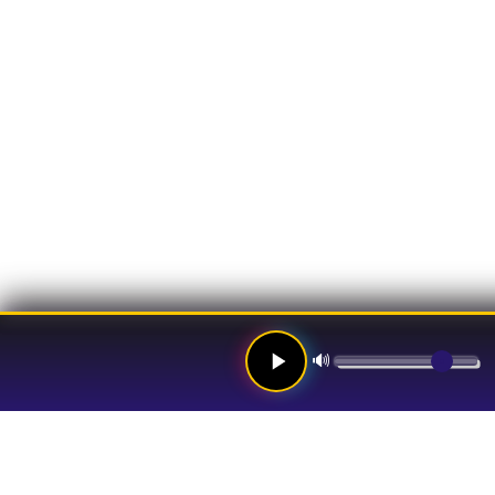
🔊
Links
Hom