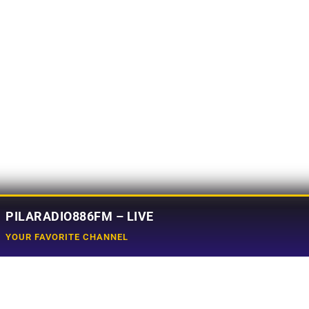
PILARADIO886FM – LIVE
YOUR FAVORITE CHANNEL
Social Media
e
Tiktok