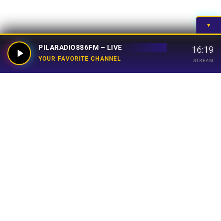
▼
PILARADIO886FM – LIVE
16:19
YOUR FAVORITE CHANNEL
STREAM
Your Favorite Channel
Links
Home