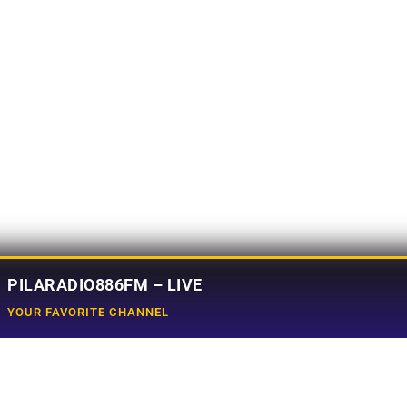
PILARADIO886FM – LIVE
YOUR FAVORITE CHANNEL
Social Media
e
Tiktok