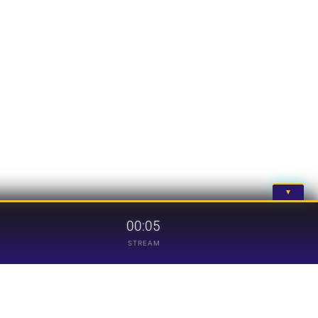
▼
00:05
STREAM