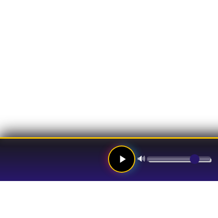
🔊
Links
Hom