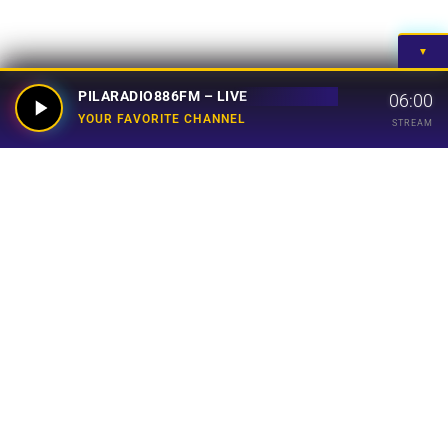
▼
PILARADIO886FM – LIVE
06:00
YOUR FAVORITE CHANNEL
STREAM
Your Favorite Channel
Links
Home