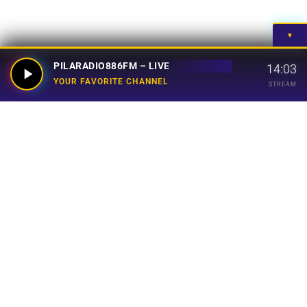
▼
PILARADIO886FM – LIVE
14:03
YOUR FAVORITE CHANNEL
STREAM
Your Favorite Channel
Links
Home