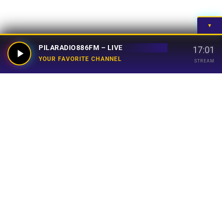
▼
PILARADIO886FM – LIVE
17:01
YOUR FAVORITE CHANNEL
STREAM
Your Favorite Channel
Links
Home