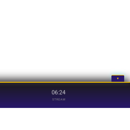
▼
06:24
STREAM