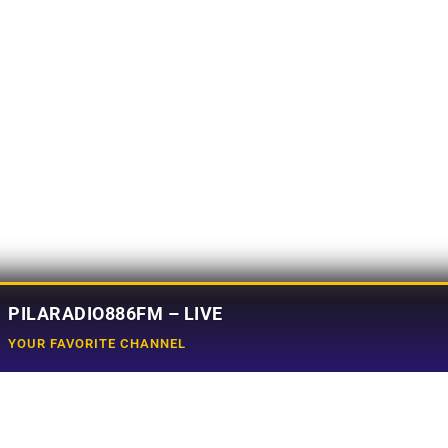
PILARADIO886FM – LIVE
YOUR FAVORITE CHANNEL
Social Media
e
Tiktok