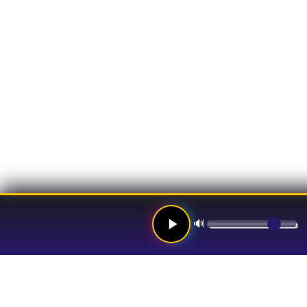
🔊
Links
Hom