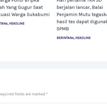
arga Polisi Bripka
Hari pertama TKA SD
tah Yang Gugur Saat
berjalan lancar, Balai
kuasi Warga Sukabumi
Penjamin Mutu tegask
hasil tes dapat diguna
NTANs
,
HEADLINE
SPMB
BERINTANs
,
HEADLINE
equired fields are marked
*