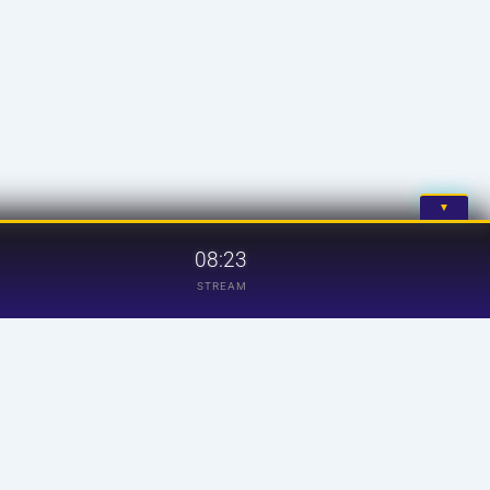
▼
08:23
STREAM