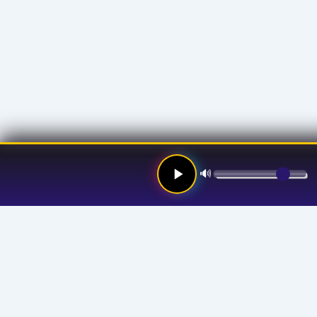
🔊
Links
Hom
Stre
Prog
Anno