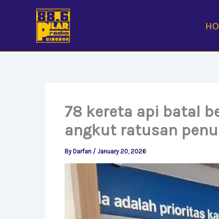
Skip
to
H
content
78 kereta api batal 
angkut ratusan pen
By
Darfan
/
January 20, 2026