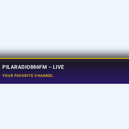
PILARADIO886FM – LIVE
YOUR FAVORITE CHANNEL
Social Media
e
Tiktok
aming
Instagram
ram
Facebook
uncer
X