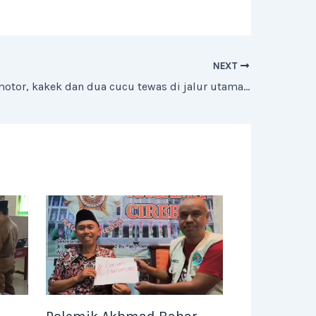
NEXT
Elf hantam motor, kakek dan dua cucu tewas di jalur utama Cirebon–Bandung