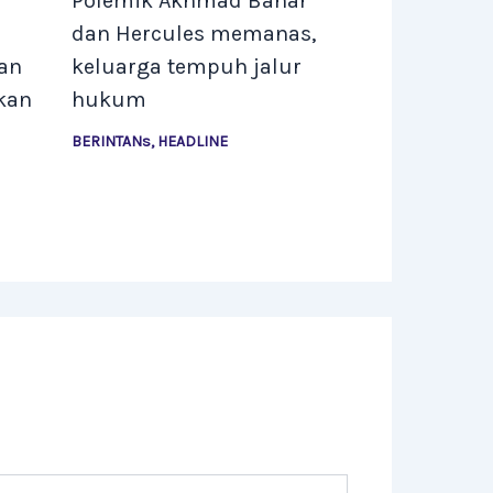
Polemik Akhmad Bahar
dan Hercules memanas,
an
keluarga tempuh jalur
kan
hukum
BERINTANs
,
HEADLINE