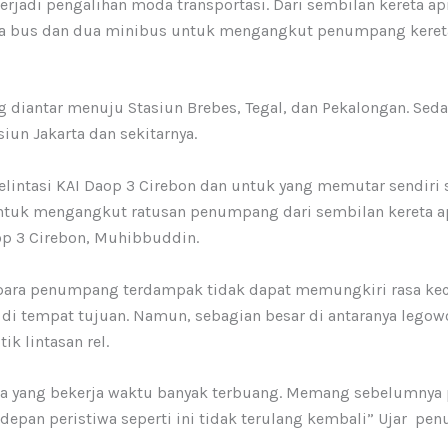
terjadi pengalihan moda transportasi. Dari sembilan kereta ap
a bus dan dua minibus untuk mengangkut penumpang kereta a
 diantar menuju Stasiun Brebes, Tegal, dan Pekalongan. Se
un Jakarta dan sekitarnya.
elintasi KAI Daop 3 Cirebon dan untuk yang memutar sendiri 
tuk mengangkut ratusan penumpang dari sembilan kereta a
op 3 Cirebon, Muhibbuddin.
para penumpang terdampak tidak dapat memungkiri rasa kec
di tempat tujuan. Namun, sebagian besar di antaranya legow
ik lintasan rel.
 yang bekerja waktu banyak terbuang. Memang sebelumnya pe
depan peristiwa seperti ini tidak terulang kembali” Ujar pe