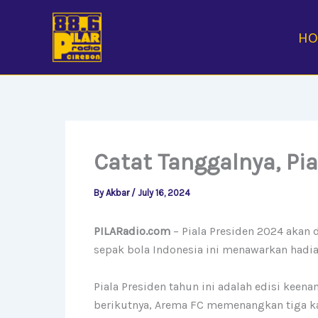
Skip
to
H
content
Catat Tanggalnya, Pi
By
Akbar
/
July 16, 2024
PILARadio.com
– Piala Presiden 2024
akan d
sepak bola Indonesia ini menawarkan hadi
Piala Presiden tahun ini
adalah edisi keenam
berikutnya, Arema FC memenangkan tiga kali