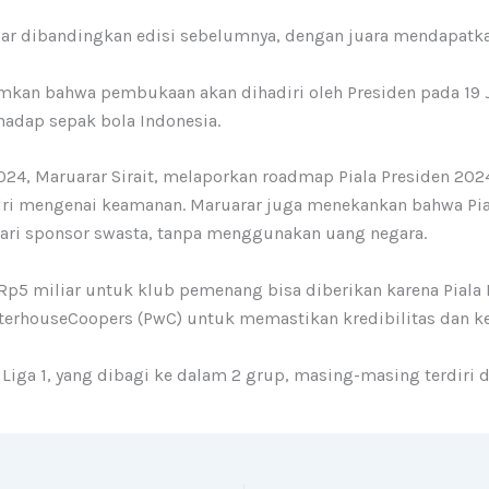
ar dibandingkan edisi sebelumnya, dengan juara mendapatka
an bahwa pembukaan akan dihadiri oleh Presiden pada 19 Jul
adap sepak bola Indonesia.
24, Maruarar Sirait
, melaporkan roadmap Piala Presiden 202
olri mengenai keamanan. Maruarar juga menekankan bahwa Pia
dari sponsor swasta, tanpa menggunakan uang negara.
p5 miliar untuk klub pemenang bisa diberikan karena Piala
waterhouseCoopers (PwC) untuk memastikan kredibilitas dan k
 Liga 1, yang dibagi ke dalam 2 grup, masing-masing terdiri d