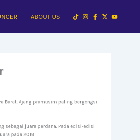
UNCER
ABOUT US
r
awa Barat. Ajang pramusim paling bergengsi
g sebagai juara perdana. Pada edisi-edisi
juara pada 2018.