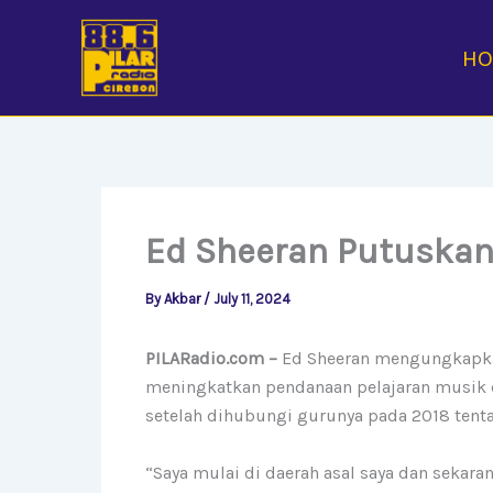
Skip
to
H
content
Ed Sheeran Putuskan
By
Akbar
/
July 11, 2024
PILARadio.com –
Ed Sheeran mengungkapka
meningkatkan pendanaan pelajaran musik d
setelah dihubungi gurunya pada 2018 ten
“Saya mulai di daerah asal saya dan sekar