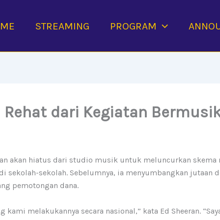
OME
STREAMING
PROGRAM
ANNO
 Rehat dari Kegiatan Bermusi
n akan hiatus dari studio musik untuk meluncurkan skema
i sekolah-sekolah. Sebelumnya, ia menyumbangkan jutaan do
tang pemotongan dana.
ang kami melakukannya secara nasional,” kata Ed Sheeran. “Sa