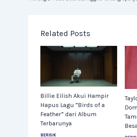
Related Posts
Billie Eilish Akui Hampir
Tayl
Hapus Lagu “Birds of a
Domi
Feather” dari Album
Tam
Terbarunya
Bes
BERISIK