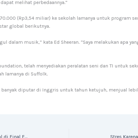
apat melihat perbedaannya.”
.000 (Rp3,54 miliar) ke sekolah lamanya untuk program sen
ar global berikutnya.
ggul dalam musik,” kata Ed Sheeran. “Saya melakukan apa ya
oundation, telah menyediakan peralatan seni dan TI untuk s
ah lamanya di Suffolk.
 banyak diputar di Inggris untuk tahun ketujuh, menjual lebi
Menang 2-1 atas Belanda, Inggris Tantang Spanyol di Final Euro 2024