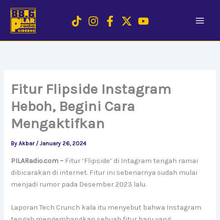
Skip
to
content
Fitur Flipside Instagram
Heboh, Begini Cara
Mengaktifkan
By
Akbar
/
January 26, 2024
PILARadio.com –
Fitur ‘Flipside’ di Intagram tengah ramai
dibicarakan di internet. Fitur ini sebenarnya sudah mulai
menjadi rumor pada Desember 2023 lalu.
Laporan Tech Crunch kala itu menyebut bahwa Instagram
tengah mengembangkan sebuah fitur baru yang