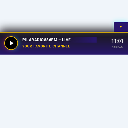
▼
PILARADIO886FM – LIVE
11:01
YOUR FAVORITE CHANNEL
STREAM
Your Favorite Channel