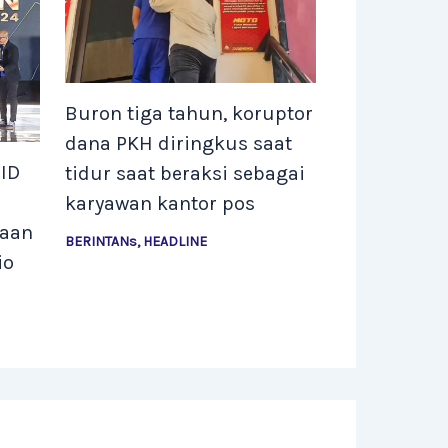
Buron tiga tahun, koruptor
dana PKH diringkus saat
ID
tidur saat beraksi sebagai
karyawan kantor pos
gaan
BERINTANs
,
HEADLINE
io