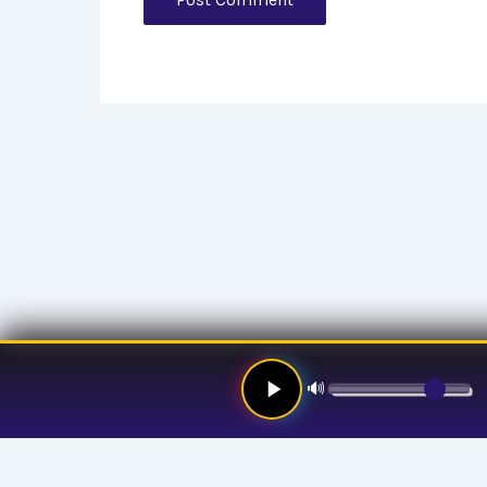
🔊
Links