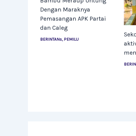
Bambu Meraup Untung
Dengan Maraknya
Pemasangan APK Partai
dan Caleg
Seko
BERINTANs
,
PEMILU
akti
men
BERI