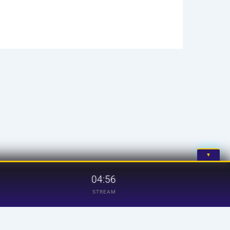
▼
04:56
STREAM