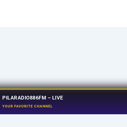
PILARADIO886FM – LIVE
YOUR FAVORITE CHANNEL
Social Media