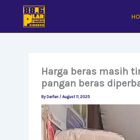
Skip
to
H
content
Harga beras masih ti
pangan beras diperb
By
Darfan
/
August 11, 2025