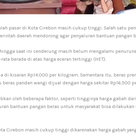
lah pasar di Kota Cirebon masih cukup tinggi. Salah satu p
emerintah daerah mendorong agar penyaluran bantuan pangan b
hingga saat ini cenderung masih belum mengalami penurunan
-rata berada di atas harga eceran tertinggi (HET).
 di kisaran Rp14.000 per kilogram. Sementara itu, beras pre
s beras pandan wangi dijual dengan harga sekitar Rp16.500 p
abkan oleh beberapa faktor, seperti tingginya harga gabah d
ran bantuan pangan beras untuk masyarakat bisa dilakukan s
Kota Cirebon masih cukup tinggi dikarenakan harga gabah ya