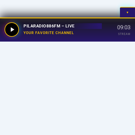
▼
PILARADIO886FM – LIVE
09:03
YOUR FAVORITE CHANNEL
STREAM
Your Favorite Channel
Links
Home