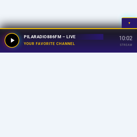
▼
PILARADIO886FM – LIVE
10:02
YOUR FAVORITE CHANNEL
STREAM
Your Favorite Channel
Links