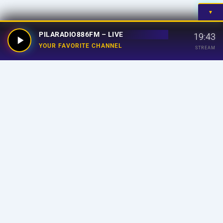
▼
PILARADIO886FM – LIVE
19:43
YOUR FAVORITE CHANNEL
STREAM
Your Favorite Channel
Links
Home
Streaming