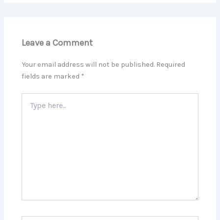
Leave a Comment
Your email address will not be published.
Required
fields are marked
*
Type
here..