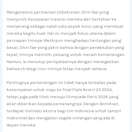
Menganalisis permainan Uzbekistan, Shin Tae-yong
menyoroti kecepatan transisi mereka dari bertahan ke
menyerang sebagai salah satu aspek kunci yang membuat
mereka begitu kuat. Hal ini menjadi fokus utama dalam
persiapan timnya. Meskipun menghadapi tantangan yang
besar, Shin Tae-yong yakin bahwa dengan pendekatan yang
tepat, timnya memiliki peluang untuk meraih kemenangan.
Namun, ia menutup pernyataannya dengan menegaskan
bahwa strategi rinci timnya tetap menjadi rahasia.
Pentingnya pertandingan ini tidak hanya terbatas pada
kesempatan untuk maju ke final Piala Asia U-23 2024,
tetapi juga pada tiket menuju Olimpiade Paris 2026 yang
akan diberikan kepada pemenangnya. Dengan demikian,
terdapat motivasi ekstra bagi tim Indonesia untuk tampil
maksimal dan mengatasi segala rintangan yang ada di
depan mereka.