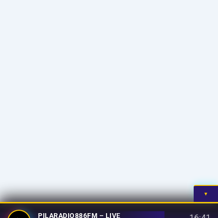
▼
PILARADIO886FM – LIVE
16:41