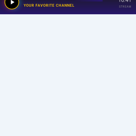
YOUR FAVORITE CHANNEL
STREAM
Your Favorite Channel
Links
Home
Streaming
Program
Announcer
About Us