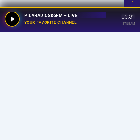
▼
PILARADIO886FM – LIVE
03:31
YOUR FAVORITE CHANNEL
STREAM
Your Favorite Channel
Links
Home
Streaming