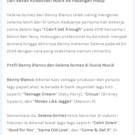
Dari Rekan Kolaborasi Musik ke Pasangan Hidup
Selena Gomez dan Benny Blanco telah saling mengenal
selama lebih dari 10 tahun. Keduanya pertama kali bekerja
sama dalam lagu “
I Can’t Get Enough
” pada 2019 bersama J
Balvin dan Tainy. Hubungan profesional itu berubah menjadi
asmara hingga akhirnya Benny melamar Selena pada akhir
2024 dengan cara yang sederhana namun romantis.
Profil Benny Blanco dan Selena Gomez di Dunia Musik
Benny Blanco
dikenal luas sebagai produser dan penulis
lagu papan atas. Ia berada di balik sejumlah lagu hits
seperti “
Teenage Dream
” (Katy Perry), “
Circus
” (Britney
Spears), dan “
Moves Like Jagger
” (Maroon 5).
Sementara itu,
Selena Gomez
terus bersinar di industri
hiburan. Ia dikenal lewat lagu-lagu seperti “
Calm Down
”,
“
Good for You
”, “
Same Old Love
”, dan “
Come & Get It
”. Di