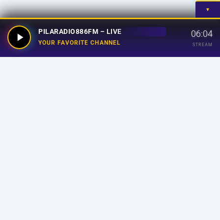
▼
PILARADIO886FM – LIVE
06:04
YOUR FAVORITE CHANNEL
STREAM
Your Favorite Channel
Links
Home
Streaming