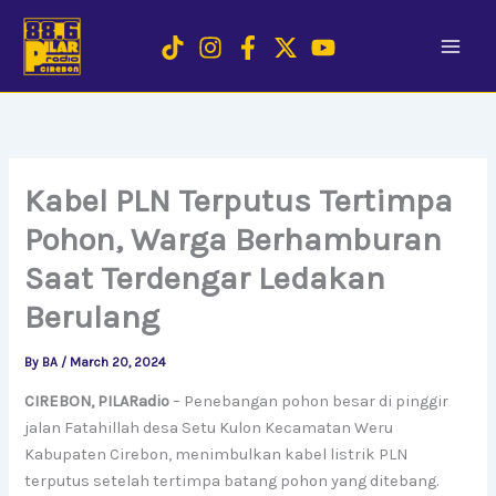
Skip
to
content
Kabel PLN Terputus Tertimpa
Pohon, Warga Berhamburan
Saat Terdengar Ledakan
Berulang
By
BA
/
March 20, 2024
CIREBON, PILARadio
– Penebangan pohon besar di pinggir
jalan Fatahillah desa Setu Kulon Kecamatan Weru
Kabupaten Cirebon, menimbulkan kabel listrik PLN
terputus setelah tertimpa batang pohon yang ditebang.