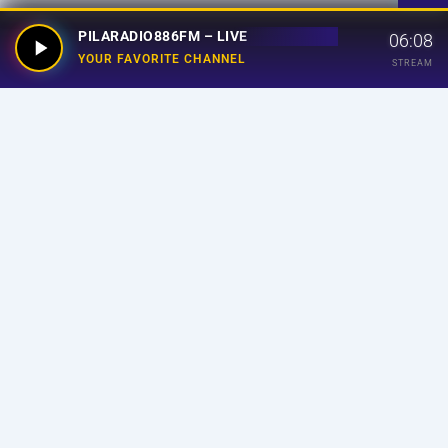
PILARADIO886FM – LIVE
06:08
YOUR FAVORITE CHANNEL
STREAM
Your Favorite Channel
Links
Home
Streaming
Program