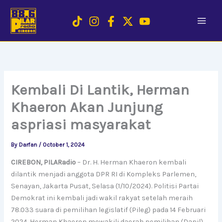
Skip
to
content
Kembali Di Lantik, Herman
Khaeron Akan Junjung
aspriasi masyarakat
By
Darfan
/
October 1, 2024
CIREBON, PILARadio
– Dr. H. Herman Khaeron kembali
dilantik menjadi anggota DPR RI di Kompleks Parlemen,
Senayan, Jakarta Pusat, Selasa (1/10/2024). Politisi Partai
Demokrat ini kembali jadi wakil rakyat setelah meraih
78.033 suara di pemilihan legislatif (Pileg) pada 14 Februari
2024. Herman Khaeron mewakili daerah pemilihan (Dapil)