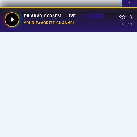
▼
PILARADIO886FM – LIVE
23:13
YOUR FAVORITE CHANNEL
STREAM
Your Favorite Channel
Links
Home
Streaming