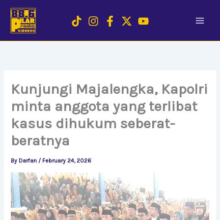
Skip
to
content
Kunjungi Majalengka, Kapolri
minta anggota yang terlibat
kasus dihukum seberat-
beratnya
By
Darfan
/
February 24, 2026