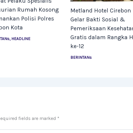
t Pelaku Spesialis
curian Rumah Kosong
Metland Hotel Cirebon
ankan Polisi Polres
Gelar Bakti Sosial &
bon Kota
Pemeriksaan Kesehata
Gratis dalam Rangka 
NTANs
,
HEADLINE
ke-12
BERINTANs
equired fields are marked
*