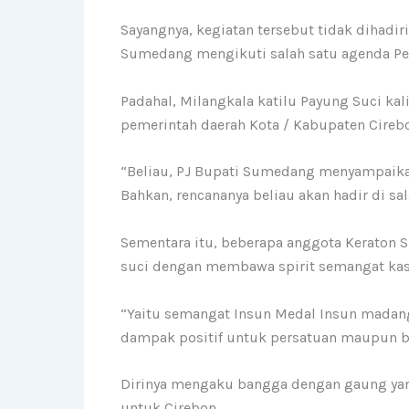
Sayangnya, kegiatan tersebut tidak dihadi
Sumedang mengikuti salah satu agenda P
Padahal, Milangkala katilu Payung Suci kal
pemerintah daerah Kota / Kabupaten Cirebo
“Beliau, PJ Bupati Sumedang menyampaikan 
Bahkan, rencananya beliau akan hadir di sa
Sementara itu, beberapa anggota Keraton 
suci dengan membawa spirit semangat ka
“Yaitu semangat Insun Medal Insun madang
dampak positif untuk persatuan maupun ber
Dirinya mengaku bangga dengan gaung yan
untuk Cirebon.