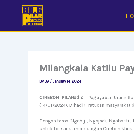
Skip
to
H
content
Milangkala Katilu P
By
BA
/
January 14, 2024
CIREBON, PILARadio
– Paguyuban Urang Su
(14/01/2024). Dihadiri ratusan masyarakat
Dengan tema ‘Ngahiji, Ngajadi, Ngabakti’
untuk bersama membangun Cirebon khusu