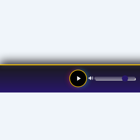
🔊
Links
Hom
Stre
Prog
Anno