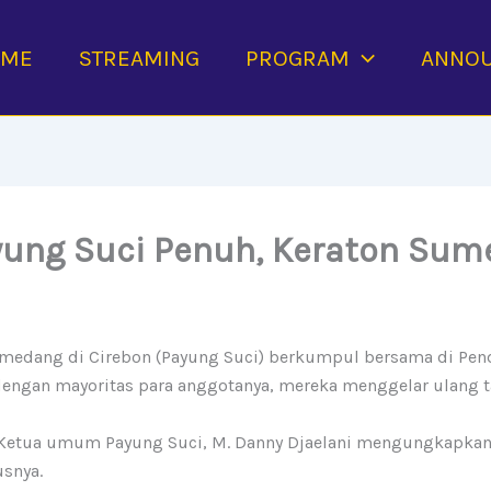
OME
STREAMING
PROGRAM
ANNO
ayung Suci Penuh, Keraton Su
medang di Cirebon (Payung Suci) berkumpul bersama di Pen
 dengan mayoritas para anggotanya, mereka menggelar ulang t
, Ketua umum Payung Suci, M. Danny Djaelani mengungkapkan
snya.