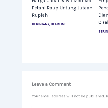
Harga Cabai Rawit Meroket
Empa
Petani Raup Untung Jutaan
Pen
Rupiah
Diam
Cire
BERINTANs
,
HEADLINE
BERI
Leave a Comment
Your email address will not be published.
R
Type