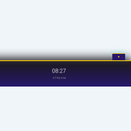
▼
08:27
STREAM