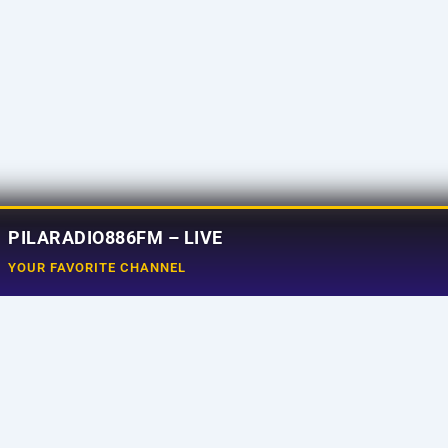
PILARADIO886FM – LIVE
YOUR FAVORITE CHANNEL
Social Media
e
Tiktok
aming
Instagram
ram
Facebook
uncer
X