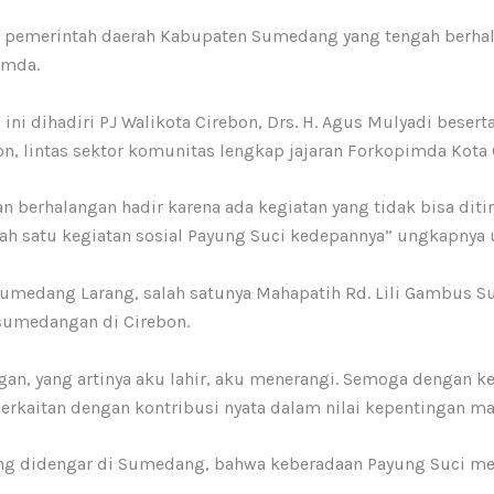
ri pemerintah daerah Kabupaten Sumedang yang tengah berhal
emda.
i ini dihadiri PJ Walikota Cirebon, Drs. H. Agus Mulyadi bese
n, lintas sektor komunitas lengkap jajaran Forkopimda Kota 
berhalangan hadir karena ada kegiatan yang tidak bisa ditin
lah satu kegiatan sosial Payung Suci kedepannya” ungkapnya u
Sumedang Larang, salah satunya Mahapatih Rd. Lili Gambus 
sumedangan di Cirebon.
an, yang artinya aku lahir, aku menerangi. Semoga dengan
kaitan dengan kontribusi nyata dalam nilai kepentingan mas
g didengar di Sumedang, bahwa keberadaan Payung Suci memb