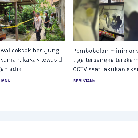
awal cekcok berujung
Pembobolan minimark
kaman, kakak tewas di
tiga tersangka tereka
gan adik
CCTV saat lakukan aks
NTANs
BERINTANs