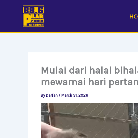
Skip
to
H
content
Mulai dari halal biha
mewarnai hari perta
By
Darfan
/
March 31, 2026