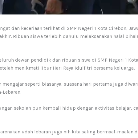
at dan keceriaan terlihat di SMP Negeri 1 Kota Cirebon, Jawa 
rakhir. Ribuan siswa terlebih dahulu melaksanakan halal bih
eluruh dewan pendidik dan ribuan siswa di SMP Negeri 1 Kot
elah menikmati libur Hari Raya Idulfitri bersama keluarga.
mengajar seperti biasanya, suasana hari pertama juga diwar
a-Lebaran.
gan sekolah pun kembali hidup dengan aktivitas belajar, can
 karenakan udah lebaran juga nih kita saling bermaaf-maafa