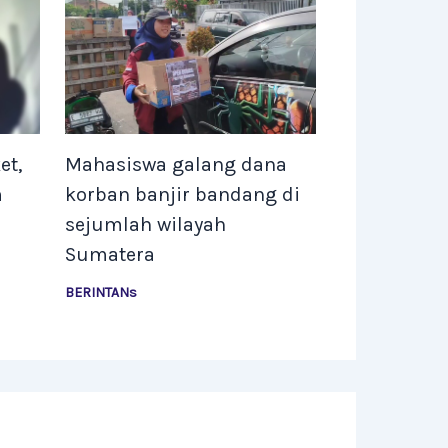
et,
Mahasiswa galang dana
m
korban banjir bandang di
i
sejumlah wilayah
Sumatera
BERINTANs