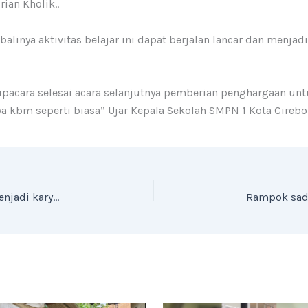
ian Kholik..
alinya aktivitas belajar ini dapat berjalan lancar dan menjad
 upacara selesai acara selanjutnya pemberian penghargaan un
nya kbm seperti biasa” Ujar Kepala Sekolah SMPN 1 Kota Cireb
Berkah pernikahan di bulan Syawal, seserahan menjadi karya penuh makna