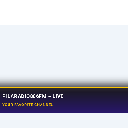
PILARADIO886FM – LIVE
YOUR FAVORITE CHANNEL
Social Media