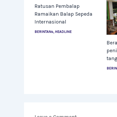
Ratusan Pembalap
Ramaikan Balap Sepeda
Internasional
BERINTANs
,
HEADLINE
Ber
peni
tan
BERI