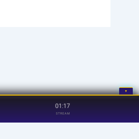
▼
01:17
STREAM