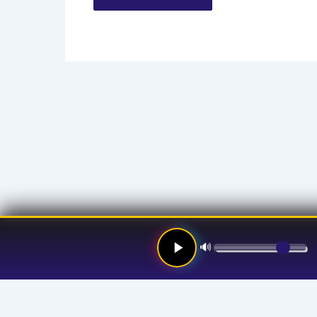
🔊
Links