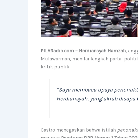
PILARadio.com – Herdiansyah Hamzah
, ang
Mulawarman, menilai langkah partai polit
kritik publik.
“Saya membaca upaya penonaktifa
Herdiansyah, yang akrab disapa
Castro menegaskan bahwa istilah
penonakt
maupun
Peraturan DPR Nomor 1 Tahun 2020