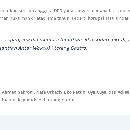
iberikan kepada anggota DPR yang tengah menghadapi proses
an hukuman di atas lima tahun, seperti
korupsi
atau tindak
ra sepanjang dia menjadi terdakwa. Jika sudah inkrah, 
rgantian Antar-Waktu),”
terang Castro.
i
Ahmad Sahroni
,
Nafa Urbach
,
Eko Patrio
,
Uya Kuya
, dan
Adies
mbulkan kegaduhan di ruang publik.