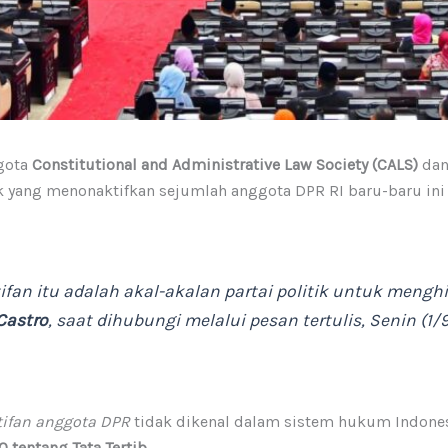
gota
Constitutional and Administrative Law Society (CALS)
dan
ik yang menonaktifkan sejumlah anggota DPR RI baru-baru in
n itu adalah akal-akalan partai politik untuk menghind
Castro
, saat dihubungi melalui pesan tertulis, Senin (1/9
ifan anggota DPR
tidak dikenal dalam sistem hukum Indone
 tentang Tata Tertib
.