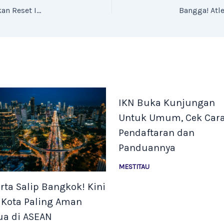
Hindia, Iqbaal Ramadhan, dan Dipha Barus Serukan Reset Indonesia di Media Sosial
IKN Buka Kunjungan
Untuk Umum, Cek Car
Pendaftaran dan
Panduannya
MESTITAU
rta Salip Bangkok! Kini
 Kota Paling Aman
ua di ASEAN