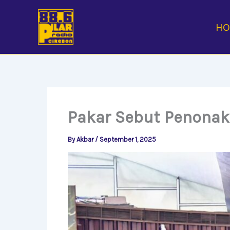
Skip
to
H
content
Pakar Sebut Penonakt
By
Akbar
/
September 1, 2025