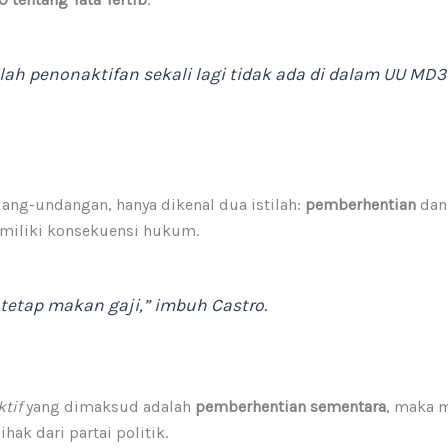
stilah penonaktifan sekali lagi tidak ada di dalam UU MD
ang-undangan, hanya dikenal dua istilah:
pemberhentian
da
memiliki konsekuensi hukum.
tetap makan gaji,”
imbuh Castro.
tif
yang dimaksud adalah
pemberhentian sementara
, maka 
hak dari partai politik.