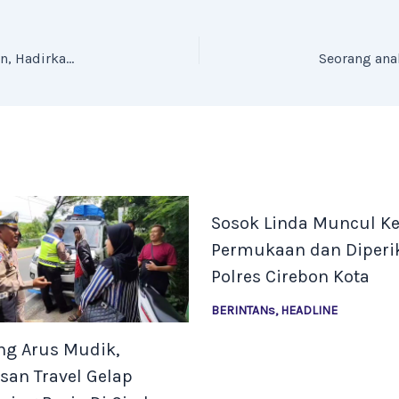
Kruzz Shuttle Resmi Buka Rute Bandung–Cirebon, Hadirkan Promo Grand Opening Januari 2026
Sosok Linda Muncul K
Permukaan dan Diperi
Polres Cirebon Kota
BERINTANs
,
HEADLINE
ng Arus Mudik,
san Travel Gelap