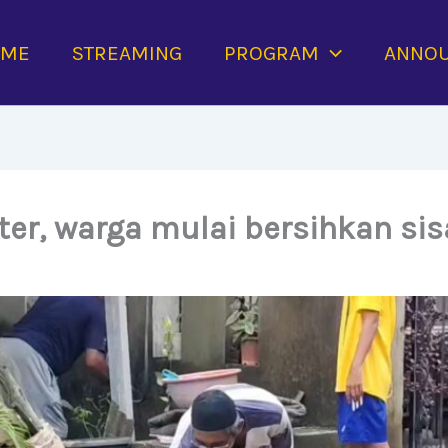
OME
STREAMING
PROGRAM
ANNO
ter, warga mulai bersihkan si