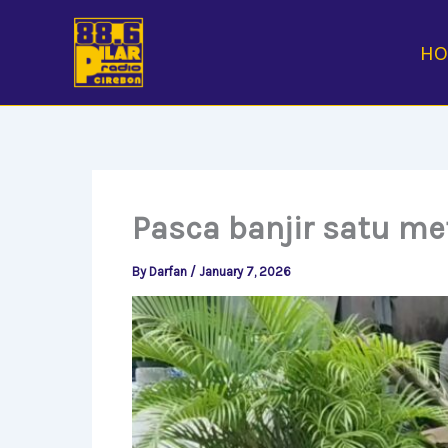
Skip
to
H
content
Pasca banjir satu me
By
Darfan
/
January 7, 2026