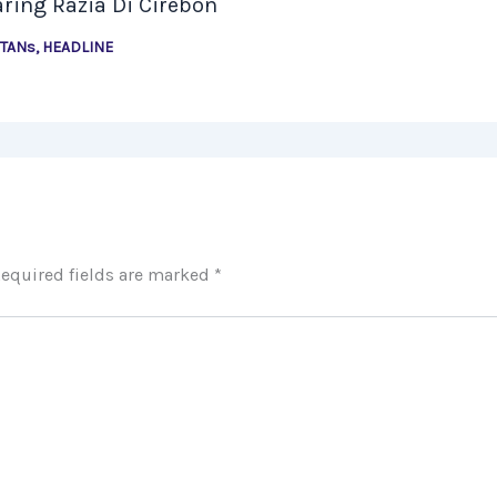
aring Razia Di Cirebon
NTANs
,
HEADLINE
equired fields are marked
*