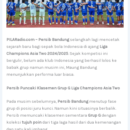
PILARadio.com – Persib Bandung
selangkah lagi mencetak
sejarah baru bagi sepak bola Indonesia di ajang
Liga
Champions Asia Two 2024/2025
. Sejak kompetisi ini
bergulir, belum ada klub Indonesia yang berhasil lolos ke
babak grup namun musim ini, Maung Bandung
menunjukkan performa luar biasa.
Persib Puncaki Klasemen Grup G Liga Champions Asia Two
Pada musim sebelumnya,
Persib Bandung
menutup fase
grup di posisi juru kunci. Namun kini situasinya berbalik.
Persib memuncaki klasemen sementara
Grup G
dengan
koleksi
tujuh poin
dari tiga laga hasil dari dua kemenangan
dan satu kali imbang.