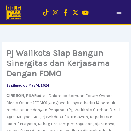
Skip
to
content
Pj Walikota Siap Bangun
Sinergitas dan Kerjasama
Dengan FOMO
By
pilaradio
/
May 14, 2024
CIREBON, PILARadio
– Dalam pertemuan Forum Owner
Media Online (FOMO) yang sedikitnya dihadiri 14 pemilik
media online dengan Penjabat (Pj) Walikota Cirebon Drs H
Agus Mulyadi MSi, Pj Sekda Arif Kurniawan, Kepala DKIS
Ma’ruf Nuryasa, Kabag Prokompim Yoga dan jajarannya,
Selasa (14/5) di ruang kerja Pj Walikota disambut baik.