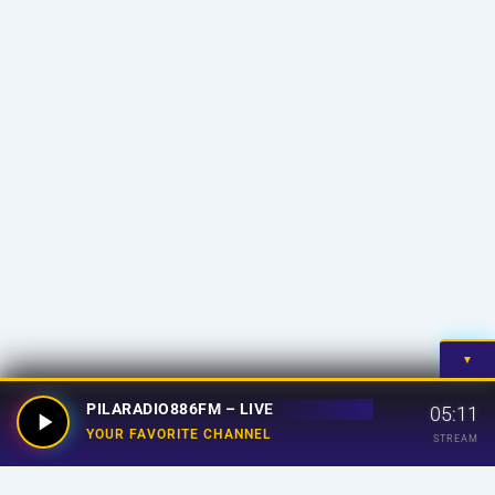
▼
PILARADIO886FM – LIVE
05:11
YOUR FAVORITE CHANNEL
STREAM