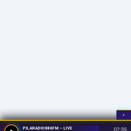
▼
PILARADIO886FM – LIVE
02:39