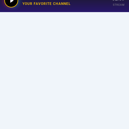
YOUR FAVORITE CHANNEL
STREAM
Your Favorite Channel
Links
Home
Streaming
Program
Announcer
About Us