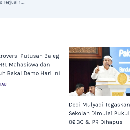
Fenomenal! The Tortured Poets Department Ludes Terjual 1,4 Juta Album dalam Sehari!
roversi Putusan Baleg
-RI, Mahasiswa dan
h Bakal Demo Hari Ini
TAU
Dedi Mulyadi Tegaskan
Sekolah Dimulai Pukul
06.30 & PR Dihapus