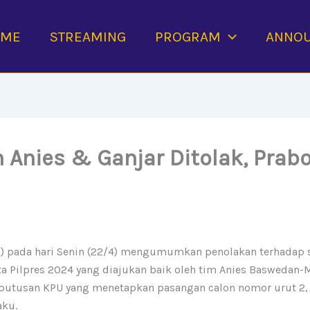
OME
STREAMING
PROGRAM
ANNO
 Anies & Ganjar Ditolak, Pra
 pada hari Senin (22/4) mengumumkan penolakan terhadap s
a Pilpres 2024 yang diajukan baik oleh tim Anies Baswedan
putusan KPU yang menetapkan pasangan calon nomor urut 2
aku.