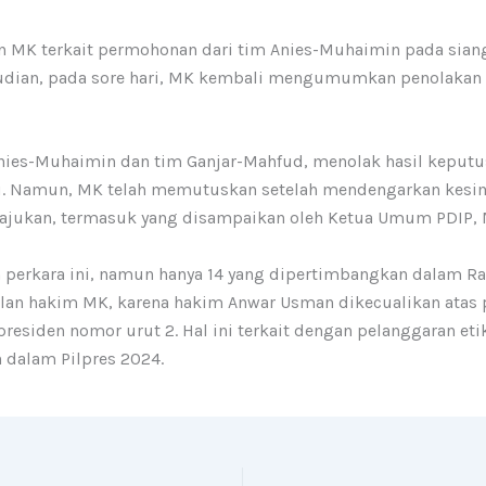
 MK terkait permohonan dari tim Anies-Muhaimin pada siang
udian, pada sore hari, MK kembali mengumumkan penolakan 
 Anies-Muhaimin dan tim Ganjar-Mahfud, menolak hasil kep
u. Namun, MK telah memutuskan setelah mendengarkan kesimp
jukan, termasuk yang disampaikan oleh Ketua Umum PDIP, 
 perkara ini, namun hanya 14 yang dipertimbangkan dalam R
bilan hakim MK, karena hakim Anwar Usman dikecualikan atas
presiden nomor urut 2. Hal ini terkait dengan pelanggaran et
 dalam Pilpres 2024.