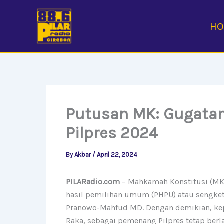
Skip
to
H
content
Putusan MK: Gugatan
Pilpres 2024
By
Akbar
/
April 22, 2024
PILARadio.com
– Mahkamah Konstitusi (MK)
hasil pemilihan umum (PHPU) atau sengket
Pranowo-Mahfud MD. Dengan demikian, ke
Raka, sebagai pemenang Pilpres tetap berl