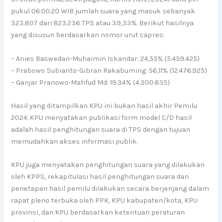
pukul 06.00.20 WIB jumlah suara yang masuk sebanyak
323.807 dari 823.236 TPS atau 39,33%. Berikut hasilnya
yang disusun berdasarkan nomor urut capres:
– Anies Baswedan-Muhaimin Iskandar: 24,55% (5.459.425)
– Prabowo Subianto-Gibran Rakabuming: 56,11% (12.476.925)
– Ganjar Pranowo-Mahfud Md: 19.34% (4.300.835)
Hasil yang ditampilkan KPU ini bukan hasil akhir Pemilu
2024. KPU menyatakan publikasi form model C/D hasil
adalah hasil penghitungan suara di TPS dengan tujuan
memudahkan akses informasi publik.
KPU juga menyatakan penghitungan suara yang dilakukan
oleh KPPS, rekapitulasi hasil penghitungan suara dan
penetapan hasil pemilu dilakukan secara berjenjang dalam
rapat pleno terbuka oleh PPK, KPU kabupaten/kota, KPU
provinsi, dan KPU berdasarkan ketentuan peraturan