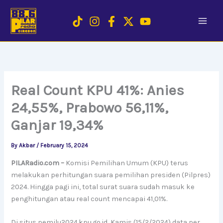
Skip
to
content
Real Count KPU 41%: Anies
24,55%, Prabowo 56,11%,
Ganjar 19,34%
By
Akbar
/
February 15, 2024
PILARadio.com –
Komisi Pemilihan Umum (KPU) terus
melakukan perhitungan suara pemilihan presiden (Pilpres)
2024. Hingga pagi ini, total surat suara sudah masuk ke
penghitungan atau real count mencapai 41,01%.
Di situs pemilu2024.kpu.go.id, Kamis (15/2/2024) data per