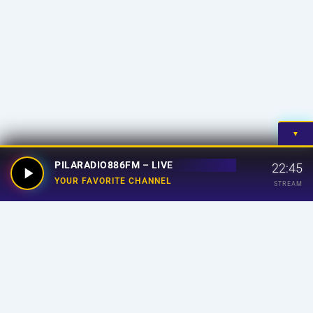
▼
PILARADIO886FM – LIVE
22:45
YOUR FAVORITE CHANNEL
STREAM