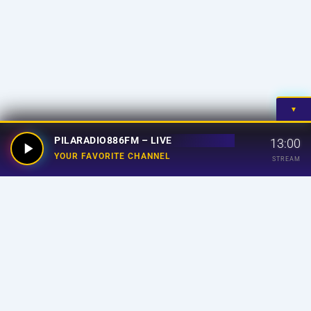
▼
PILARADIO886FM – LIVE
13:00
YOUR FAVORITE CHANNEL
STREAM
Your Favorite Channel