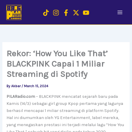
Skip
to
content
Rekor: ‘How You Like That’
BLACKPINK Capai 1 Miliar
Streaming di Spotify
By
Akbar
/
March 15, 2024
PILARadio.com
– BLACKPINK mencatat sejarah baru pada
Kamis (14/3) sebagai girl group Kpop pertama yang lagunya
berhasil mencapai 1 miliar streaming di platform Spotify.
Hal ini diumumkan oleh YG Entertainment, label mereka,
yang menegaskan prestasi ini terjadi melalui lagu “How You
Like That,” sebuah hit yang dirilis pada tahun 2020.