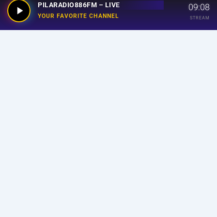
PILARADIO886FM – LIVE
09:08
YOUR FAVORITE CHANNEL
STREAM
Your Favorite Channel
Links
Home
Streaming
Program
Announcer