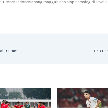
imnas Indonesia yang tangguh dan siap bersaing di level dun
Elf hantam motor, kakek dan dua cucu tewas di jalur utama Cirebon–Bandung
EXO Ha