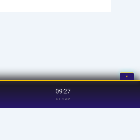
▼
09:27
STREAM