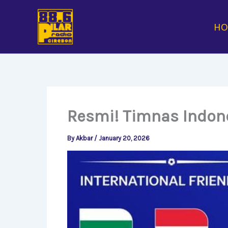
Skip
to
H
content
Resmi! Timnas Indone
By
Akbar
/
January 20, 2026