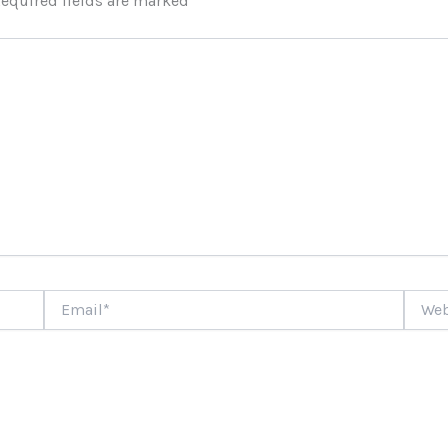
equired fields are marked
*
Email*
Websi