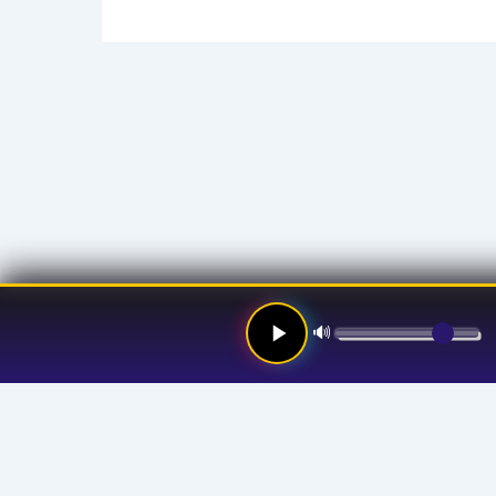
🔊
Links
Hom
Stre