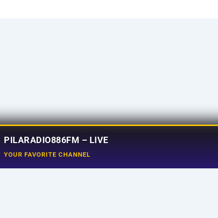
PILARADIO886FM – LIVE
YOUR FAVORITE CHANNEL
Social Media
e
Tiktok
aming
Instagram