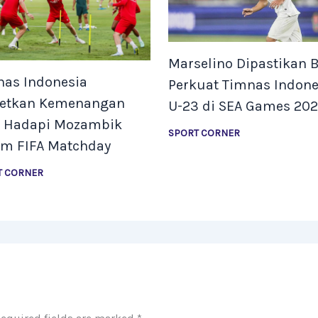
Marselino Dipastikan B
nas Indonesia
Perkuat Timnas Indone
getkan Kemenangan
U-23 di SEA Games 20
t Hadapi Mozambik
SPORT CORNER
am FIFA Matchday
T CORNER