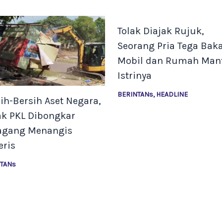
Tolak Diajak Rujuk,
Seorang Pria Tega Bak
Mobil dan Rumah Man
Istrinya
BERINTANs
,
HEADLINE
ih-Bersih Aset Negara,
ak PKL Dibongkar
agang Menangis
eris
NTANs