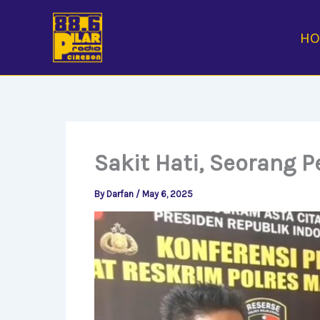
Skip
to
H
content
Sakit Hati, Seorang 
By
Darfan
/
May 6, 2025