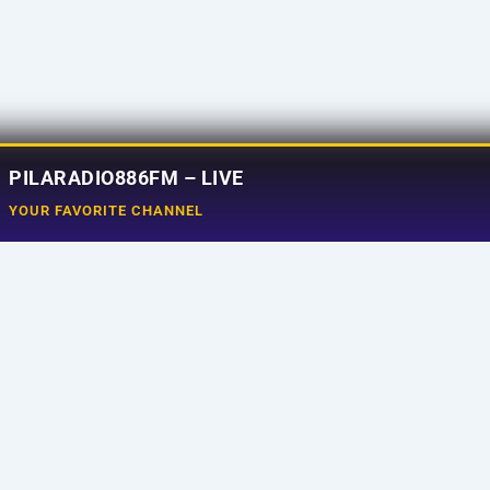
PILARADIO886FM – LIVE
YOUR FAVORITE CHANNEL
Social Media
e
Tiktok
aming
Instagram
ram
Facebook
uncer
X
t Us
Youtube