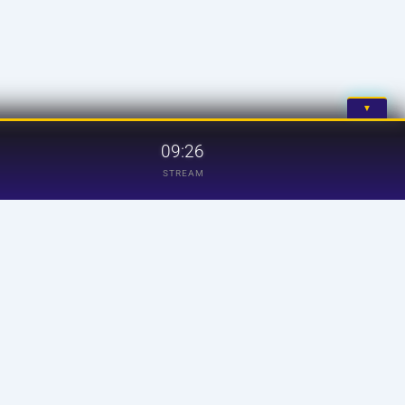
▼
09:26
STREAM