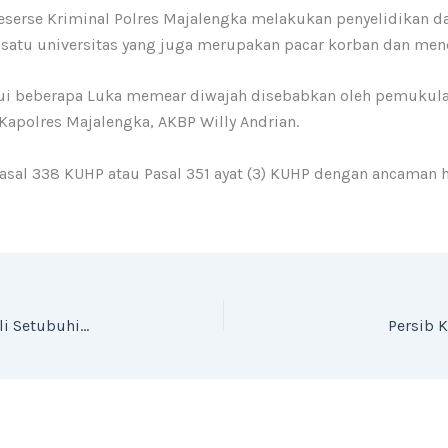
serse Kriminal Polres Majalengka melakukan penyelidikan dan
atu universitas yang juga merupakan pacar korban dan mene
kui beberapa Luka memear diwajah disebabkan oleh pemukula
apolres Majalengka, AKBP Willy Andrian.
Pasal 338 KUHP atau Pasal 351 ayat (3) KUHP dengan ancaman
Bapak Cabuli Anak Kandung Diamankan, Tiga Kali Setubuhi Anaknya Usia 2 Tahun 8 Bulan
Persib K