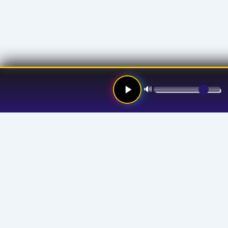
🔊
Links
Hom
Stre
Prog
Anno
Abou
Your Favorite Channel