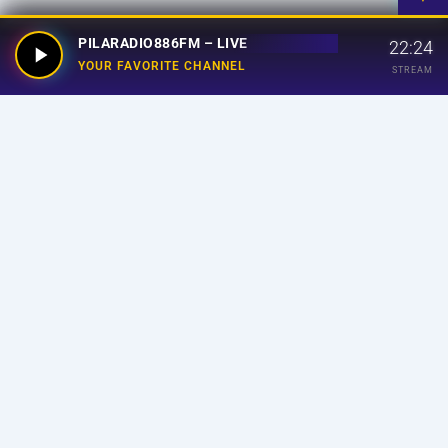
PILARADIO886FM – LIVE
22:24
YOUR FAVORITE CHANNEL
STREAM
Your Favorite Channel
Links
Home
Streaming
Program