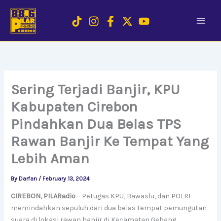
Skip
to
content
Sering Terjadi Banjir, KPU
Kabupaten Cirebon
Pindahkan Dua Belas TPS
Rawan Banjir Ke Tempat Yang
Lebih Aman
By
Darfan
/
February 13, 2024
CIREBON, PILARadio
– Petugas KPU, Bawaslu, dan POLRI
memindahkan sepuluh dari dua belas tempat pemungutan
suara di lokasi rawan banjir di Kecamatan Gebang,