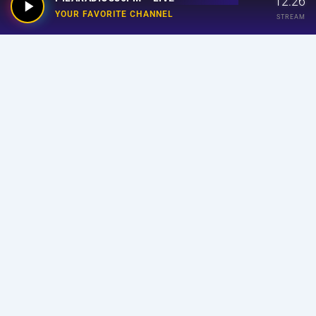
12:26
YOUR FAVORITE CHANNEL
STREAM
Your Favorite Channel
Links
Home
Streaming
Program
Announcer
About Us