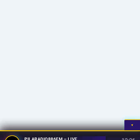
▼
PILARADIO886FM – LIVE