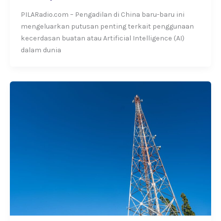
PILARadio.com – Pengadilan di China baru-baru ini
mengeluarkan putusan penting terkait penggunaan
kecerdasan buatan atau Artificial Intelligence (AI)
dalam dunia