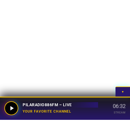
▼
PILARADIO886FM – LIVE
06:32
YOUR FAVORITE CHANNEL
STREAM