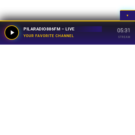
▼
PILARADIO886FM – LIVE
05:31
YOUR FAVORITE CHANNEL
STREAM
Your Favorite Channel
Links
Home