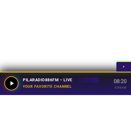
▼
PILARADIO886FM – LIVE
08:20
YOUR FAVORITE CHANNEL
STREAM