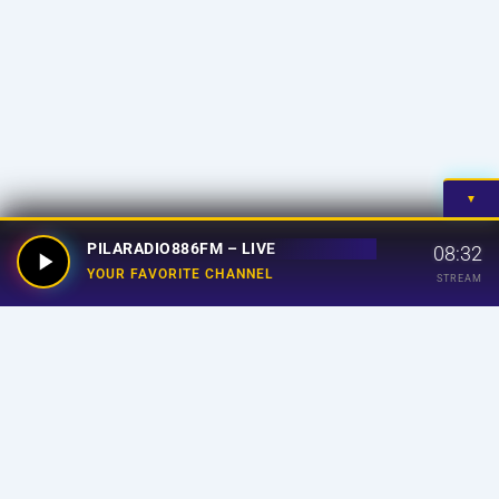
▼
PILARADIO886FM – LIVE
08:32
YOUR FAVORITE CHANNEL
STREAM