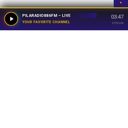
▼
PILARADIO886FM – LIVE
03:47
YOUR FAVORITE CHANNEL
STREAM
Your Favorite Channel
Links
Home
Streaming